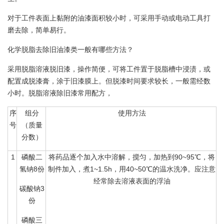
对于工件表面上黏附的油漆面积较小时，可采用手动或电动工具打
磨去除，简单易行。
化学脱脂去除旧油漆类一般有哪些方法？
采用脱脂溶液脱旧漆，操作简便，可将工件置于脱脂槽中浸渍，或
配置成脱漆膏，涂于旧漆膜上。但脱漆时间要求较长，一般需经数
小时。脱脂溶液除旧漆常用配方，
序
组分
使用方法
号
（质量
分数）
1
磷酸二
将药品逐个加入水中溶解，搅匀，加热到90~95℃，将
氢钠8份
制件加入，煮1~1.5h，用40~50℃的温水洗净。应注意
经常除去溶液表面的浮油
碳酸钠3
份
磷酸三