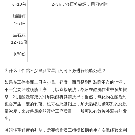
6~10份
2~3h，漆层将破坏，用刀铲除
碳酸钙
4~7份
生石灰
12~15份
水80份
为什么工件黏附少量及零星油污可不必进行脱脂处理？
如果在工件表面上只有少量、轻微，而且是刚刚黏附不久的油污，
不一定要经过脱脂工序，可以直接酸洗，然后在酸洗作业中多加摆
动，利用酸洗溶液的冲刷动能将其清洗掉；当然，氧化物在酸洗时
也会产生一定的剥落。也可在此基础上，加大后续助镀溶剂的总质
量浓度，来改善最终的浸锌工序质量，一般可以有效弥补漏镀的发
生。
油污轻重程度的判别，需要操作员工根据长期的生产实践经验来判