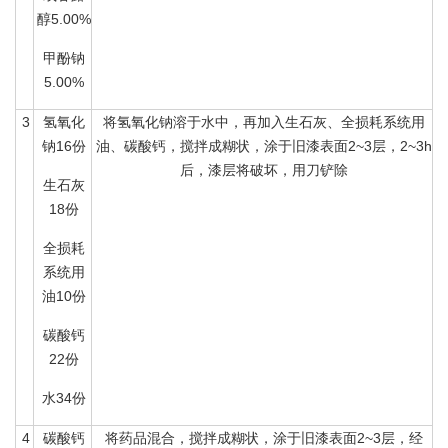
醇5.00%
甲酚钠
5.00%
3
氢氧化
将氢氧化钠溶于水中，再加入生石灰、全损耗系统用
钠16份
油、碳酸钙，搅拌成糊状，涂于旧漆表面2~3层，2~3h
后，漆层将破坏，用刀铲除
生石灰
18份
全损耗
系统用
油10份
碳酸钙
22份
水34份
4
碳酸钙
将药品混合，搅拌成糊状，涂于旧漆表面2~3层，经