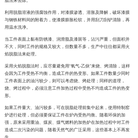
脂法来去除。
利用脱脂溶液的强腐蚀作用，对漆膜渗透、溶胀及降解，破坏漆膜
与钢铁材料间的附着力，使漆膜膨胀松软，并用刮刀刮铲清除，再
用温水洗净。
当工件表面上黏有防锈漆、润滑脂及漆斑等，沾污严重，但面积并
不大，同时工件的规格又较大，但数量不多，生产中往往都采用火
焰脱脂法来处理。
采用火焰脱脂法时，应尽量避免用“氧气-乙炔”来烧、烤清除，这样
会因为工件受热不均衡，造成工件的热变形。如果工件数量少同时
工件表面上的油污较少，则可以考虑烧、烤处理；同样的道理，
烧、烤过程中，必须注意工件加热过程中受热不均造成工件的热变
形。
如果工件量大、油污较多，可在脱脂处理前集中起来，使用特制窑
炉进行处理，但必须要保证工件在炉内受热均衡。随着环保的加
强，原来采用重油、煤炭、煤气燃料的加热炉在加热过程中对工件
造成二次污染的问题，随着天然气的广泛采用，这些基本上不再发
生。