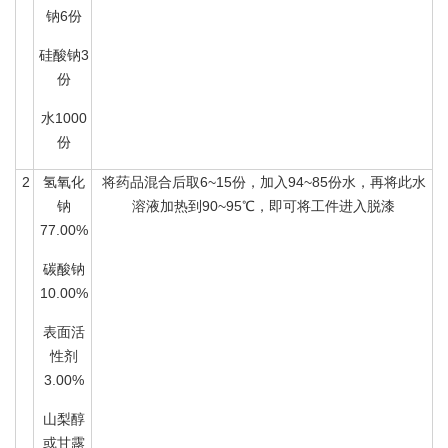
钠6份
硅酸钠3
份
水1000
份
2
氢氧化
将药品混合后取6~15份，加入94~85份水，再将此水
钠
溶液加热到90~95℃，即可将工件进入脱漆
77.00%
碳酸钠
10.00%
表面活
性剂
3.00%
山梨醇
或甘露